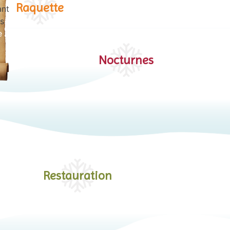
Raquette
ant
es
e
Nocturnes
Restauration