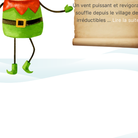
Un vent puissant et revigor
souffle depuis le village d
irréductibles ...
Lire la suit