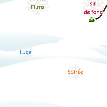
ski
Films
de fond
Luge
Soirée