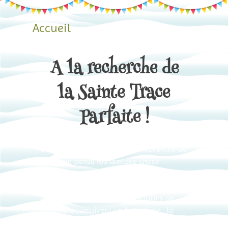
Skip
to
Accueil
content
A la recherche de
la Sainte Trace
Parfaite !
Si Proust a passé sa vie à la recherche de
son pain perdu (ou quelque chose
d’approchant), si les chevaliers de la
table ronde sont partis très longuement
à la quête du Saint Graal, les lutins de
Beldina poursuivent un but ultime : la
trace parfaite. Des millénaires de