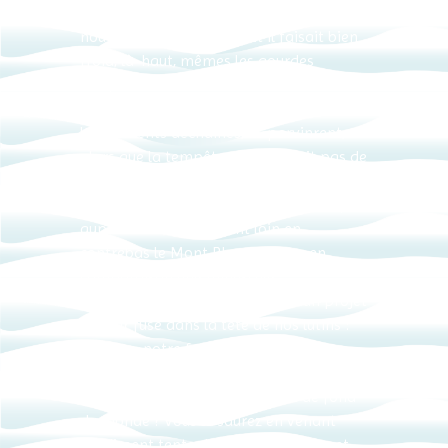
pour gravir en méthode alpine ce
nouveau toit du monde. Et il faisait bien
froid, là-haut, mêmes les gourdes
remplies d’absinthe beldinienne avaient
gelées. Après une lutte acharnée contre
les éléments déchainés, ils parvinrent,
alors que la tempête n’en finissait pas de
redoubler ils parvinrent à se hisser plus
haut qu’aucun hymalayiste ne l’avait fait
auparavant, apercevant loin en
contrebas le Mont Blanc devenu en
comparaison une minuscule
taupinière. Et voilà qu’aussitôt un projet
majeur fuse dans la tête de nos lutins :
Cortana, notre fameuse dameuse
parviendra t’ elle à damer tout tout là-
haut la plus céleste piste de ski de fond
du monde ? Vous le saurez en venant
hardiment tenter l’expérience pour cet