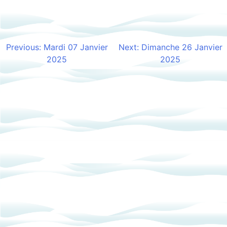
nordique de Beldina
Previous:
Mardi 07 Janvier
Next:
Dimanche 26 Janvier
Navigation
2025
2025
de
l’article