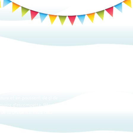
e merveilleux domaine nordique
e dure et en poussant de çi de
poudre d’escampette. Résultat
e de la prudence mais cela