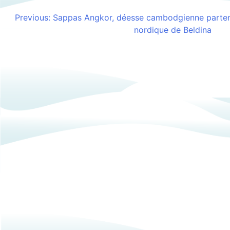
Previous:
Sappas Angkor, déesse cambodgienne partena
Navigation
nordique de Beldina
de
l’article