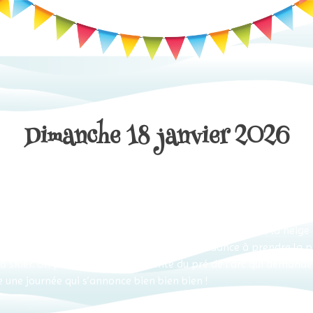
Dimanche 18 janvier 2026
la queue !
oleil radieux, telles ne sont pas les conditions aujourd’hui sur l
ent leur épingle du jeu en fraisant (avec la turbo-fraise !) la neig
t préparées sur les parties où la neige a tendance à prendre la 
 à skier. Un petit bémol : la descente du pré de l’arc qui demand
 une journée qui s’annonce bien bien bien !