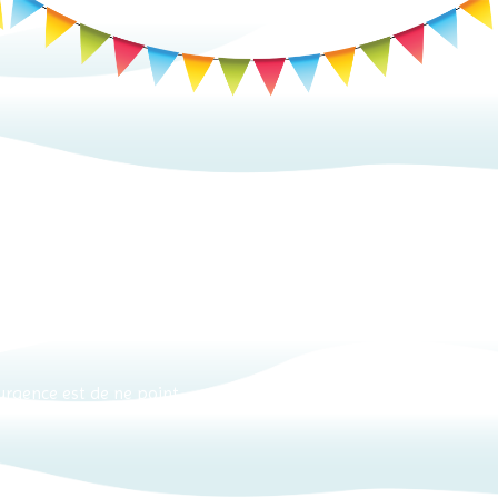
ssimes conditions !
 urgence est de ne point