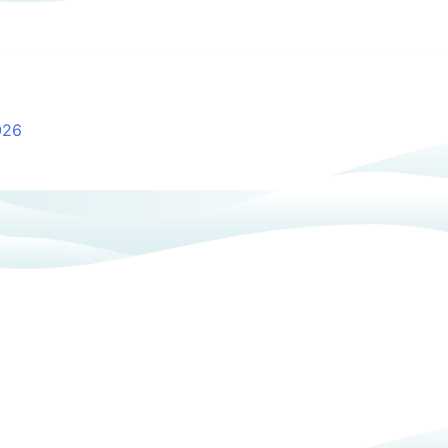
onstances, la gazette « Beldi-noutout » nous apprend que la neige
na !
026