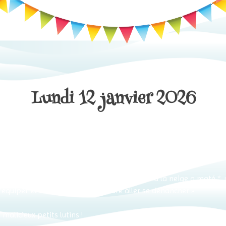
Lundi 12 janvier 2026
ordique sont ouvertes, damées et sécurisées. Excellentes et rari
 selon les antiques registres sacrés) : « Quand la neige a maté *,
s’équiper et sur les pistes dare-dare aller se déhancher ».
malicieux petits lutins !