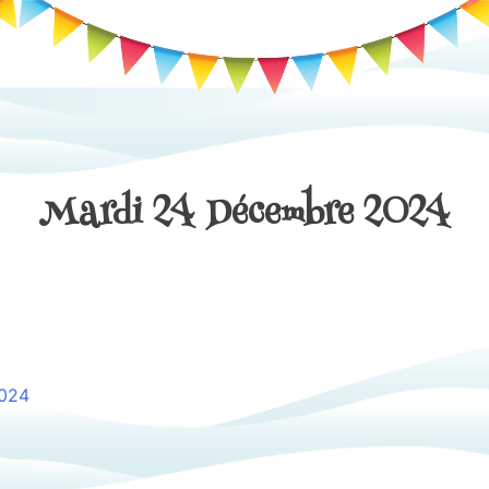
Mardi 24 Décembre 2024
olonie et du pré de l’arc seront fermées pour risque d’avalanche 
pré de l’arc.
2024