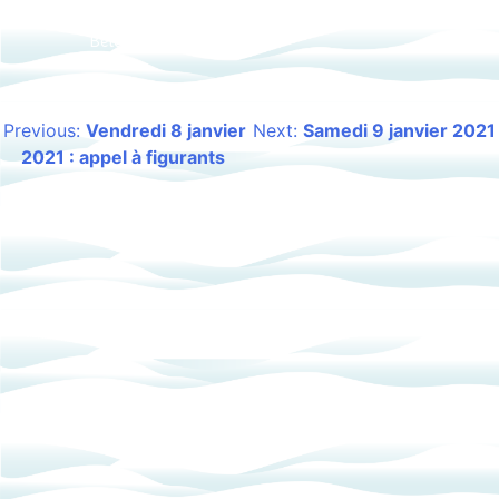
merveilleux domaine nordique de
Beldina.
Previous:
Vendredi 8 janvier
Next:
Samedi 9 janvier 2021
Navigation
2021 : appel à figurants
de
l’article